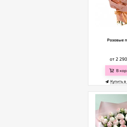
Розовые 
от 2 29
В кор
Купить в