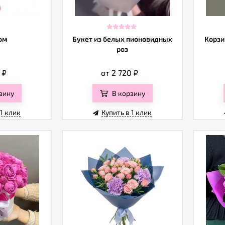
ом
Букет из белых пионовидных
Корзи
роз
0
₽
от 2 720
₽
зину
В корзину
 1 клик
Купить в 1 клик