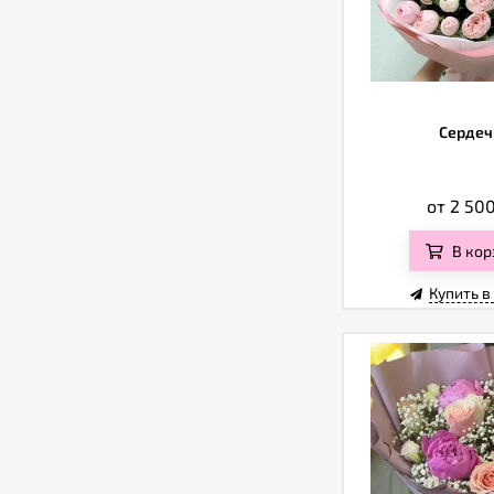
Сердеч
от 2 50
В кор
Купить в