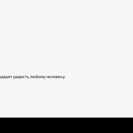
дарят радость любому человеку.
о значит «лекарь». Врач Пеон лечил греческих богов и однажды
больше лечебными растениями, чем декоративными. Настоем
о.