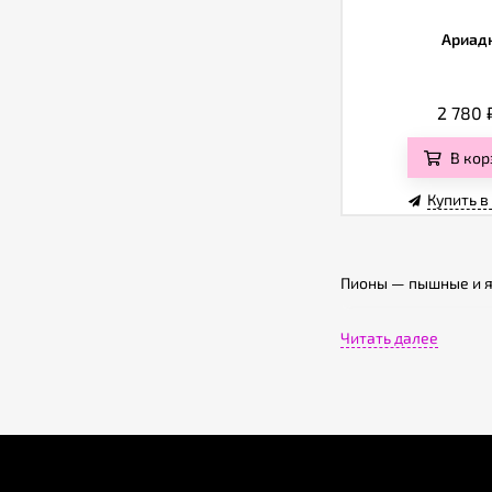
Ариад
2 780
В кор
Купить в
Пионы — пышные и я
По одной из легенд,
Читать далее
здорово их разозлил
пионов лечили голов
Несколько интересны
соцветие пион