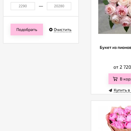
Подобрать
Очистить
Букет из пионо
от 2 72
В кор
Купить в