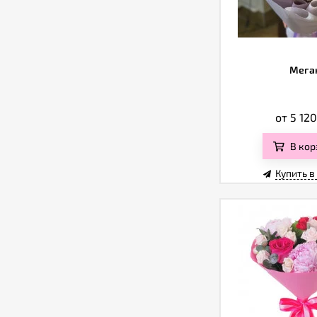
Мега
от 5 12
В кор
Купить в