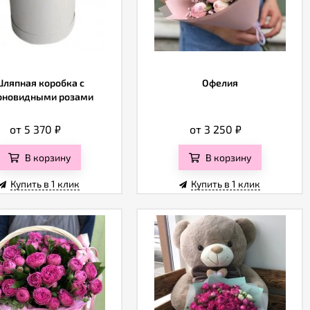
ляпная коробка с
Офелия
оновидными розами
от 5 370
₽
от 3 250
₽
В корзину
В корзину
Купить в 1 клик
Купить в 1 клик