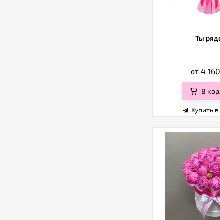
Ты ряд
от 4 16
В кор
Купить в