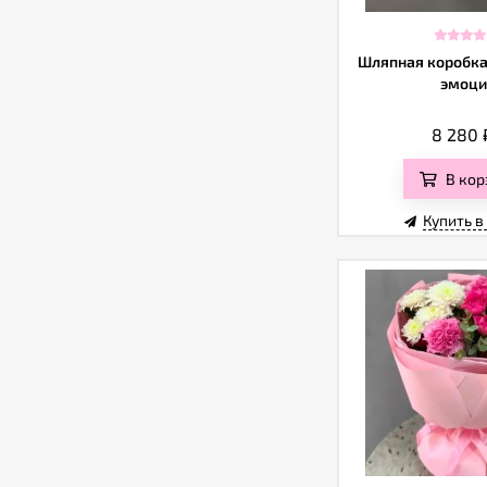
Шляпная коробк
эмоци
8 280
В кор
Купить в