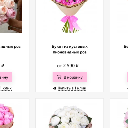
видных роз
Букет из кустовых
Б
пионовидных роз
0
₽
от 2 590
₽
зину
В корзину
 1 клик
Купить в 1 клик