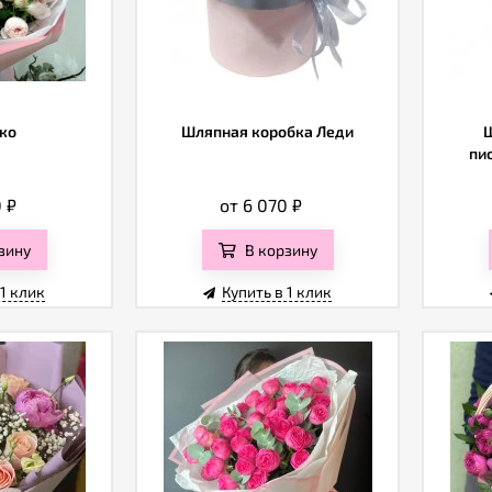
ко
Шляпная коробка Леди
Ш
пи
0
₽
от 6 070
₽
зину
В корзину
 1 клик
Купить в 1 клик