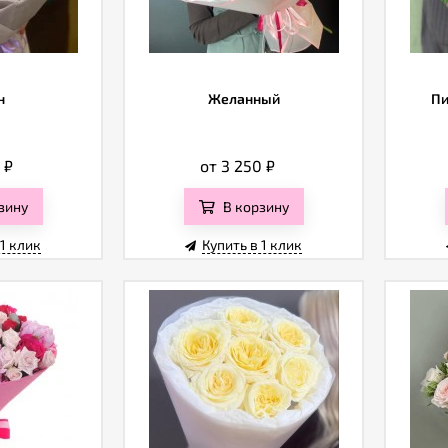
н
Желанный
Пи
0
₽
от 3 250
₽
зину
В корзину
 1 клик
Купить в 1 клик