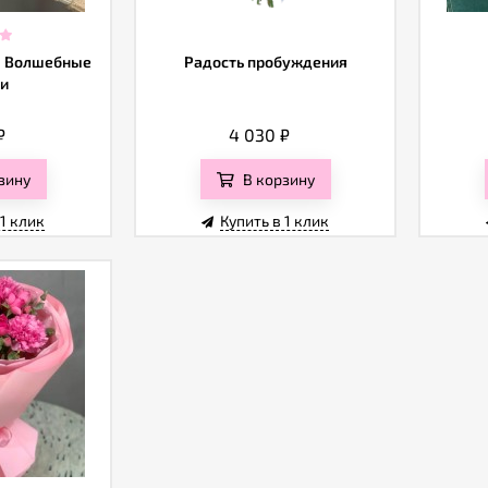
а Волшебные
Радость пробуждения
и
₽
4 030
₽
зину
В корзину
 1 клик
Купить в 1 клик