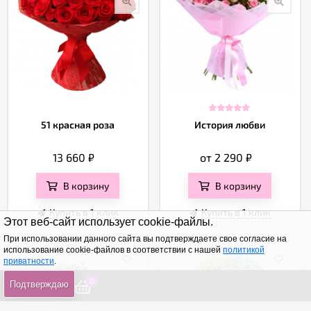
51 красная роза
История любви
13 660
₽
от 2 290
₽
В корзину
В корзину
Купить в 1 клик
Купить в 1 клик
Этот веб-сайт использует cookie-файлы.
При использовании данного сайта вы подтверждаете свое согласие на
использование cookie-файлов в соответствии с нашей
политикой
приватности
.
0
0
0
Подтверждаю