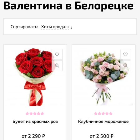
Валентина в Белорецке
Акции
Сортировать:
Хиты продаж
Как
оформить
заказ
Вопрос-
ответ
Публичная
оферта
Политика
Букет из красных роз
Клубничное мороженое
конфиденциальности
от 2 290
₽
от 2 500
₽