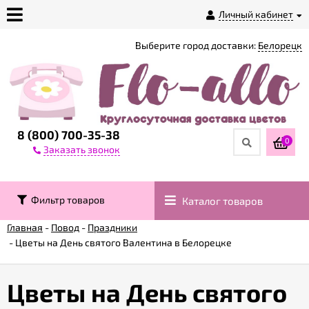
Личный кабинет
Выберите город доставки:
Белорецк
О
магазине
Доставка
8 (800) 700-35-38
0
Заказать звонок
Оплата
Фильтр товаров
Каталог товаров
Контакты
Главная
-
Повод
-
Праздники
-
Цветы на День святого Валентина в Белорецке
Возврат
товара
Цветы на День святого
Гарантии