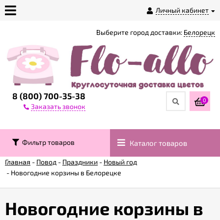
Личный кабинет
Выберите город доставки:
Белорецк
О
магазине
Доставка
8 (800) 700-35-38
0
Заказать звонок
Оплата
Фильтр товаров
Каталог товаров
Контакты
Главная
-
Повод
-
Праздники
-
Новый год
-
Новогодние корзины в Белорецке
Возврат
товара
Новогодние корзины в
Гарантии