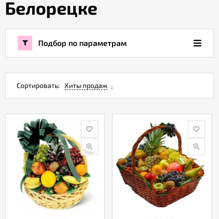
Белорецке
Акции
Подбор по параметрам
Как
оформить
заказ
Сортировать:
Хиты продаж
Вопрос-
ответ
Публичная
оферта
Политика
конфиденциальности