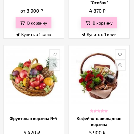
"Особая"
от 3 900
₽
4 870
₽
В корзину
В корзину
Купить в 1 клик
Купить в 1 клик
Фруктовая корзина №4
Кофейно-шоколадная
корзина
5 420
₽
5 900
₽