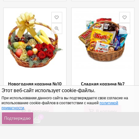
Новогодняя корзина №10
Сладкая корзина №7
Этот веб-сайт использует cookie-файлы.
7 500
₽
от 3 630
₽
При использовании данного сайта вы подтверждаете свое согласие на
использование cookie-файлов в соответствии с нашей
политикой
приватности
.
В корзину
В корзину
0
0
0
Подтверждаю
Купить в 1 клик
Купить в 1 клик