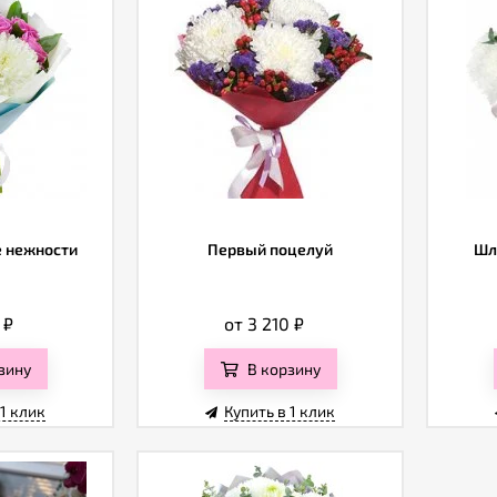
 нежности
Первый поцелуй
Шл
0
₽
от 3 210
₽
зину
В корзину
 1 клик
Купить в 1 клик