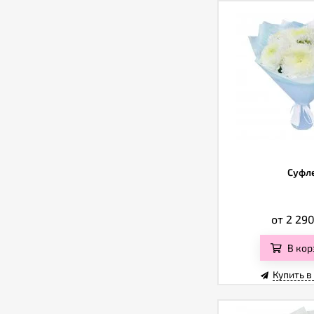
Суфл
от 2 29
В кор
Купить в