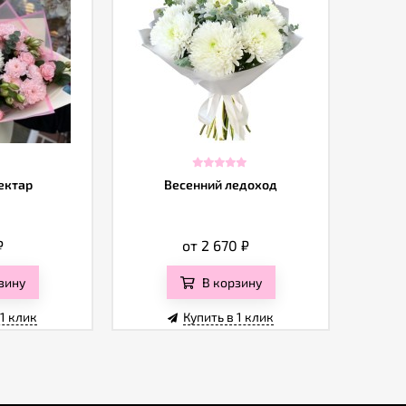
ектар
Весенний ледоход
₽
от 2 670
₽
зину
В корзину
 1 клик
Купить в 1 клик