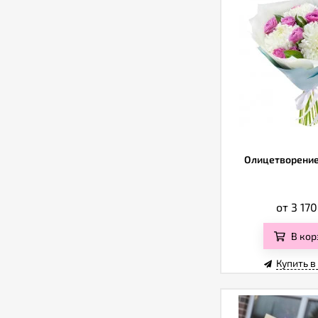
Олицетворение
от 3 17
В кор
Купить в