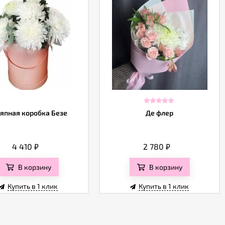
япная коробка Безе
Де флер
4 410
₽
2 780
₽
В корзину
В корзину
Купить в 1 клик
Купить в 1 клик