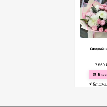
Сладкий н
7 860
В кор
Купить в