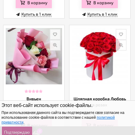
В корзину
В корзину
Купить в 1 клик
Купить в 1 клик
Вивьен
Шляпная коробка Любовь
в розах
Этот веб-сайт использует cookie-файлы.
от 2 290
₽
от 5 050
₽
При использовании данного сайта вы подтверждаете свое согласие на
использование cookie-файлов в соответствии с нашей
политикой
приватности
.
В корзину
В корзину
0
0
0
Подтверждаю