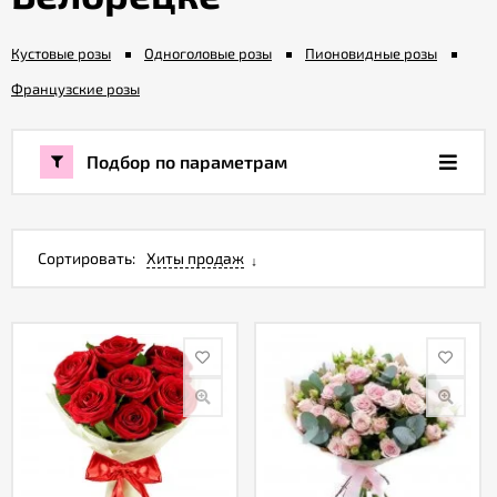
Кустовые розы
Одноголовые розы
Пионовидные розы
Акции
Французские розы
Как
оформить
Подбор по параметрам
заказ
Вопрос-
ответ
Сортировать:
Хиты продаж
Публичная
оферта
Политика
конфиденциальности