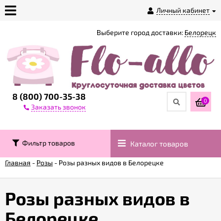
Личный кабинет
Выберите город доставки:
Белорецк
О
магазине
Доставка
8 (800) 700-35-38
0
Заказать звонок
Оплата
Фильтр товаров
Каталог товаров
Контакты
Главная
-
Розы
-
Розы разных видов в Белорецке
Возврат
товара
Розы разных видов в
Белорецке
Гарантии