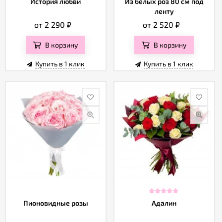
История любви
Из белых роз 80 см под
ленту
от 2 290
₽
от 2 520
₽
В корзину
В корзину
Купить в 1 клик
Купить в 1 клик
Пионовидные розы
Адалин