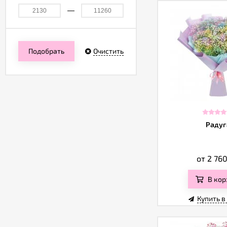
Подобрать
Очистить
Радуг
от 2 76
В кор
Купить в