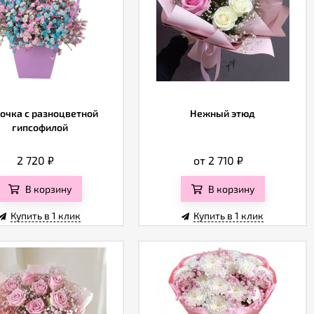
очка с разноцветной
Нежный этюд
гипсофилой
2 720
₽
от 2 710
₽
В корзину
В корзину
Купить в 1 клик
Купить в 1 клик