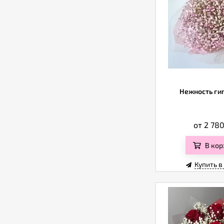
Нежность ги
от 2 78
В кор
Купить в