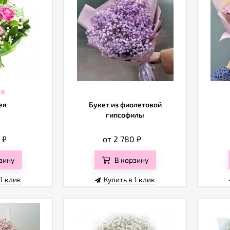
ея
Букет из фиолетовой
гипсофилы
0
₽
от 2 780
₽
зину
В корзину
 1 клик
Купить в 1 клик