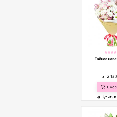
Тайное нав
от 2 13
В кор
Купить в