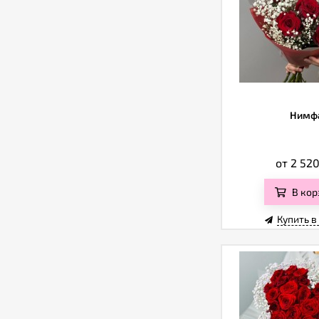
Нимф
от 2 52
В кор
Купить в