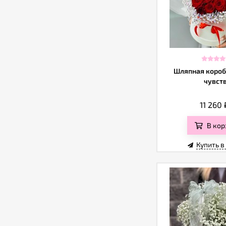
Шляпная короб
чувст
11 260
В кор
Купить в