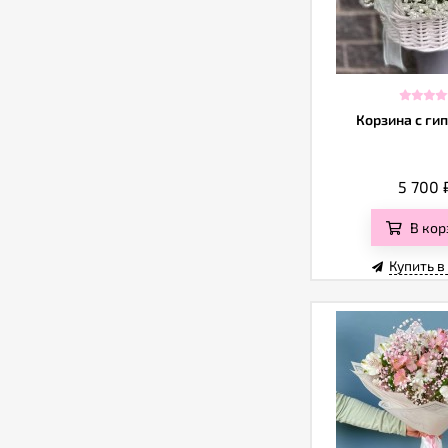
Корзина с ги
5 700
В кор
Купить в