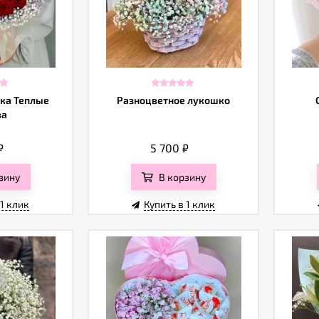
ка Теплые
Разноцветное лукошко
ва
₽
5 700
₽
зину
В корзину
 1 клик
Купить в 1 клик