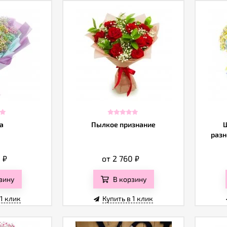
а
Пылкое признание
Ш
разн
0
₽
от 2 760
₽
зину
В корзину
 1 клик
Купить в 1 клик