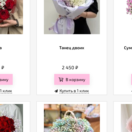
а
Танец двоих
Сум
0
₽
2 450
₽
зину
В корзину
 1 клик
Купить в 1 клик