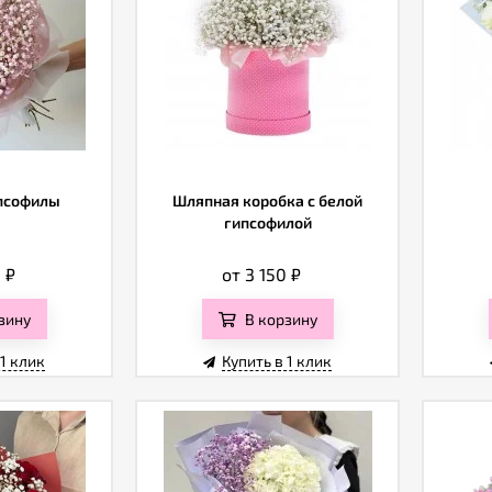
псофилы
Шляпная коробка с белой
гипсофилой
0
₽
от 3 150
₽
зину
В корзину
 1 клик
Купить в 1 клик