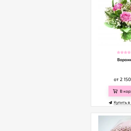
Ворож
от 2 15
В кор
Купить в