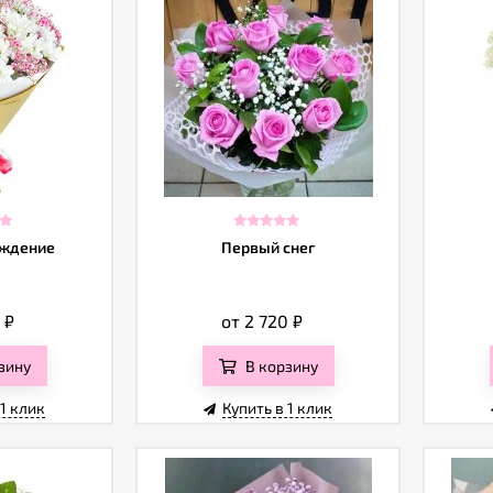
аждение
Первый снег
0
₽
от 2 720
₽
зину
В корзину
 1 клик
Купить в 1 клик