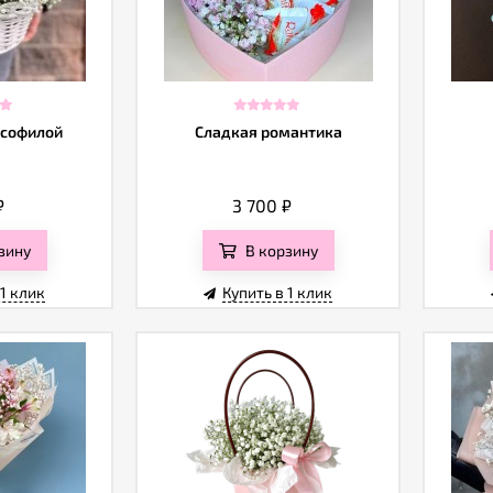
псофилой
Сладкая романтика
₽
3 700
₽
зину
В корзину
 1 клик
Купить в 1 клик