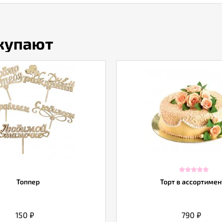
окупают
Топпер
Торт в ассортимен
150
₽
790
₽