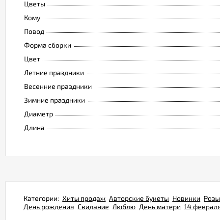
Цветы
Кому
Повод
Форма сборки
Цвет
Летние праздники
Весенние праздники
Зимние праздники
Диаметр
Длина
Категории:
Хиты продаж
Авторские букеты
Новинки
Розы
День рождения
Свидание
Люблю
День матери
14 феврал