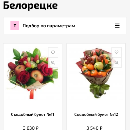
Белорецке
Акции
Подбор по параметрам
Как
оформить
заказ
Вопрос-
ответ
Публичная
оферта
Политика
Съедобный букет №11
Съедобный букет №12
конфиденциальности
3 630
₽
3 540
₽