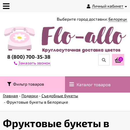
Личный кабинет
Выберите город доставки:
Белорецк
О
магазине
Доставка
8 (800) 700-35-38
0
Заказать звонок
Оплата
Фильтр товаров
Каталог товаров
Контакты
Главная
-
Подарки
-
Съедобные букеты
-
Фруктовые букеты в Белорецке
Возврат
товара
Фруктовые букеты в
Гарантии