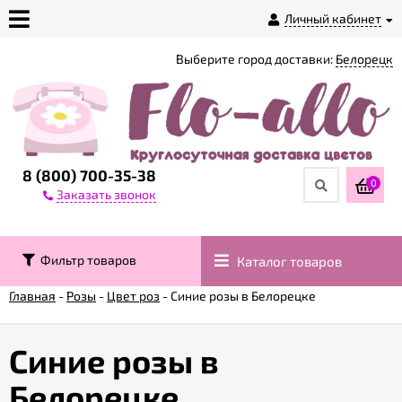
Личный кабинет
Выберите город доставки:
Белорецк
О
магазине
Доставка
8 (800) 700-35-38
0
Заказать звонок
Оплата
Фильтр товаров
Каталог товаров
Контакты
Главная
-
Розы
-
Цвет роз
-
Синие розы в Белорецке
Возврат
товара
Синие розы в
Белорецке
Гарантии