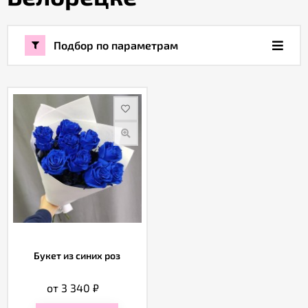
Акции
Подбор по параметрам
Как
оформить
заказ
Вопрос-
ответ
Публичная
оферта
Букет из синих роз
Политика
конфиденциальности
от 3 340
₽