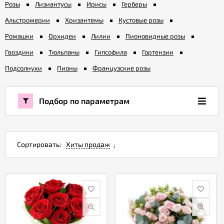
Розы
Лизиантусы
Ирисы
Герберы
Альстромерии
Хризантемы
Кустовые розы
Акции
Ромашки
Орхидеи
Лилии
Пионовидные розы
Гвоздики
Тюльпаны
Гипсофила
Гортензии
Как
оформить
Подсолнухи
Пионы
Французские розы
заказ
Подбор по параметрам
Вопрос-
ответ
Сортировать:
Хиты продаж
Публичная
оферта
Политика
конфиденциальности