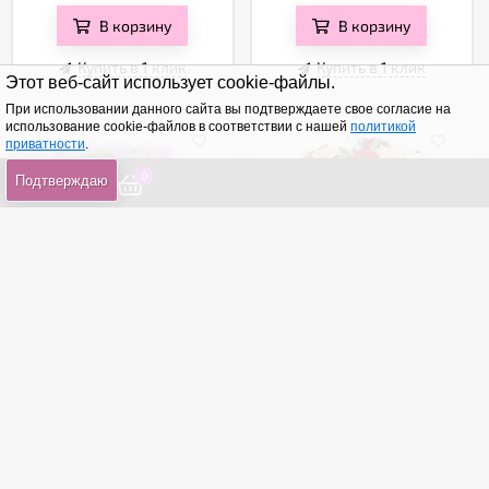
В корзину
В корзину
Купить в 1 клик
Купить в 1 клик
Этот веб-сайт использует cookie-файлы.
При использовании данного сайта вы подтверждаете свое согласие на
использование cookie-файлов в соответствии с нашей
политикой
приватности
.
0
0
0
Подтверждаю
Радуга
Конфитюр
от 2 760
₽
от 2 290
₽
В корзину
В корзину