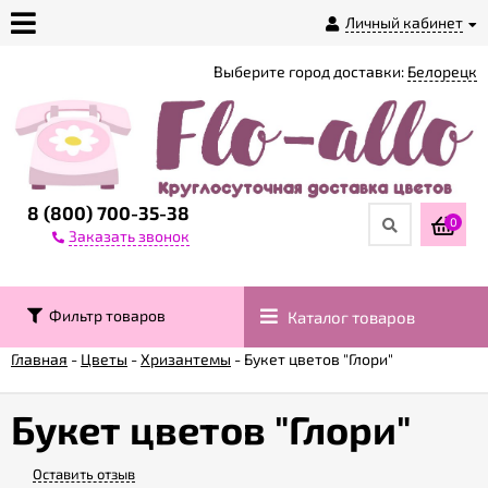
Личный кабинет
Выберите город доставки:
Белорецк
О
магазине
Доставка
8 (800) 700-35-38
0
Заказать звонок
Оплата
Фильтр товаров
Каталог товаров
Контакты
Главная
-
Цветы
-
Хризантемы
-
Букет цветов "Глори"
Возврат
товара
Букет цветов "Глори"
Оставить отзыв
Гарантии