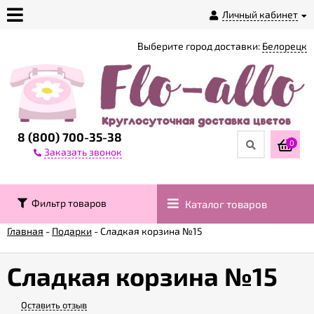
Личный кабинет
Выберите город доставки:
Белорецк
О
магазине
Доставка
8 (800) 700-35-38
0
Заказать звонок
Оплата
Фильтр товаров
Каталог товаров
Контакты
Главная
-
Подарки
-
Сладкая корзина №15
Возврат
товара
Сладкая корзина №15
Оставить отзыв
Гарантии