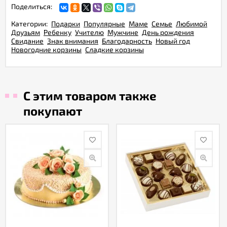
Поделиться:
Категории:
Подарки
Популярные
Маме
Семье
Любимой
Друзьям
Ребенку
Учителю
Мужчине
День рождения
Свидание
Знак внимания
Благодарность
Новый год
Новогодние корзины
Сладкие корзины
С этим товаром также
покупают