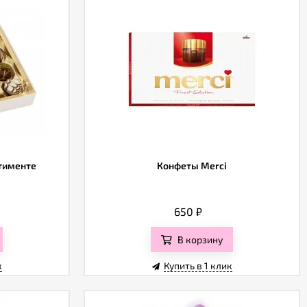
ртименте
Конфеты Merci
650
₽
В корзину
к
Купить в 1 клик