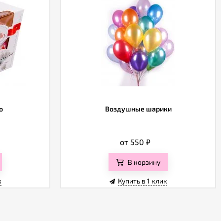
o
Воздушные шарики
от 550
₽
В корзину
к
Купить в 1 клик