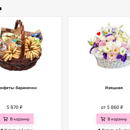
ь
онфеты-бараночки
Изящная
5 870
₽
от 5 860
₽
В корзину
В корзину
Купить в 1 клик
Купить в 1 кли