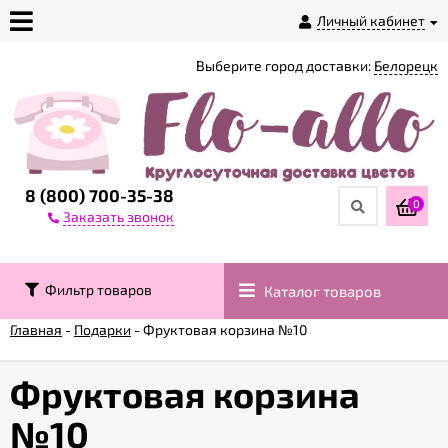
Личный кабинет
Выберите город доставки:
Белорецк
О
магазине
Доставка
8 (800) 700-35-38
0
Заказать звонок
Оплата
Фильтр товаров
Каталог товаров
Контакты
Главная
-
Подарки
-
Фруктовая корзина №10
Возврат
товара
Фруктовая корзина
№10
Гарантии