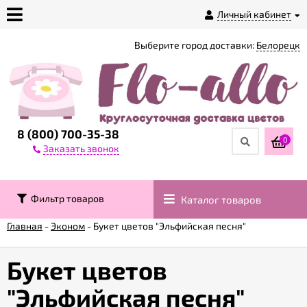
Личный кабинет
Выберите город доставки:
Белорецк
О
магазине
Доставка
8 (800) 700-35-38
0
Заказать звонок
Оплата
Фильтр товаров
Каталог товаров
Контакты
Главная
-
Эконом
-
Букет цветов "Эльфийская песня"
Возврат
товара
Букет цветов
"Эльфийская песня"
Гарантии