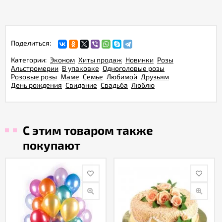
Поделиться:
Категории:
Эконом
Хиты продаж
Новинки
Розы
Альстромерии
В упаковке
Одноголовые розы
Розовые розы
Маме
Семье
Любимой
Друзьям
День рождения
Свидание
Свадьба
Люблю
С этим товаром также
покупают