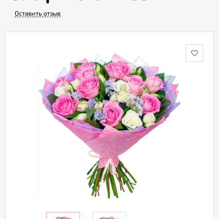
Оставить отзыв
Акции
Как
оформить
заказ
Вопрос-
ответ
Публичная
оферта
Политика
конфиденциальности