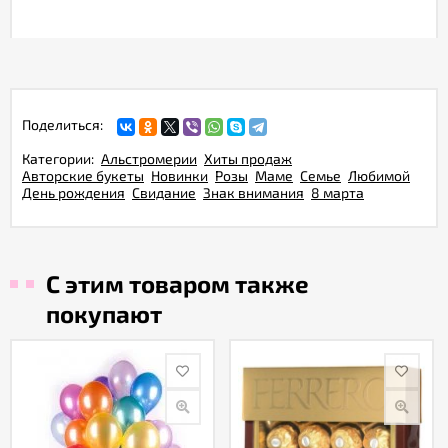
Поделиться:
Категории:
Альстромерии
Хиты продаж
Авторские букеты
Новинки
Розы
Маме
Семье
Любимой
День рождения
Свидание
Знак внимания
8 марта
С этим товаром также
покупают