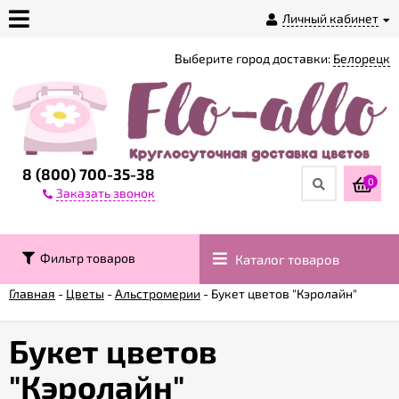
Личный кабинет
Выберите город доставки:
Белорецк
О
магазине
Доставка
8 (800) 700-35-38
0
Заказать звонок
Оплата
Фильтр товаров
Каталог товаров
Контакты
Главная
-
Цветы
-
Альстромерии
-
Букет цветов "Кэролайн"
Возврат
товара
Букет цветов
"Кэролайн"
Гарантии