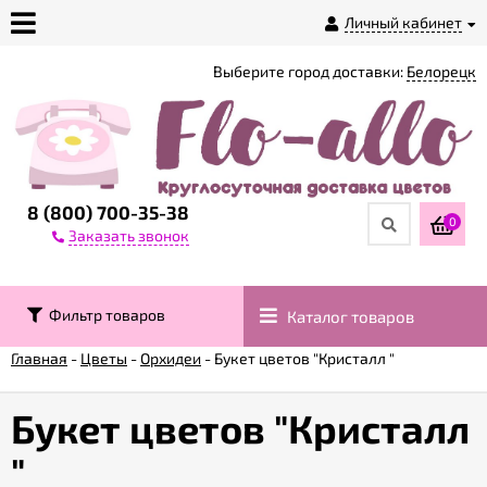
Личный кабинет
Выберите город доставки:
Белорецк
О
магазине
Доставка
8 (800) 700-35-38
0
Заказать звонок
Оплата
Фильтр товаров
Каталог товаров
Контакты
Главная
-
Цветы
-
Орхидеи
-
Букет цветов "Кристалл "
Возврат
товара
Букет цветов "Кристалл
"
Гарантии