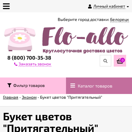
Личный кабинет
Выберите город доставки:
Белорецк
О
магазине
Доставка
8 (800) 700-35-38
0
Заказать звонок
Оплата
Фильтр товаров
Каталог товаров
Контакты
Главная
-
Эконом
-
Букет цветов "Притягательный"
Возврат
товара
Букет цветов
"Притягательный"
Гарантии