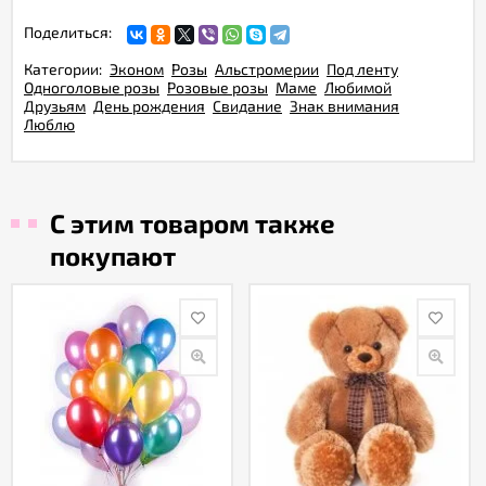
Поделиться:
Категории:
Эконом
Розы
Альстромерии
Под ленту
Одноголовые розы
Розовые розы
Маме
Любимой
Друзьям
День рождения
Свидание
Знак внимания
Люблю
С этим товаром также
покупают