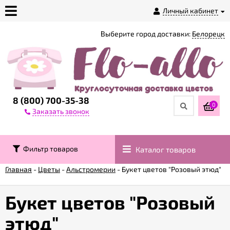
Личный кабинет
Выберите город доставки:
Белорецк
О
магазине
Доставка
8 (800) 700-35-38
0
Заказать звонок
Оплата
Фильтр товаров
Каталог товаров
Контакты
Главная
-
Цветы
-
Альстромерии
-
Букет цветов "Розовый этюд"
Возврат
товара
Букет цветов "Розовый
этюд"
Гарантии