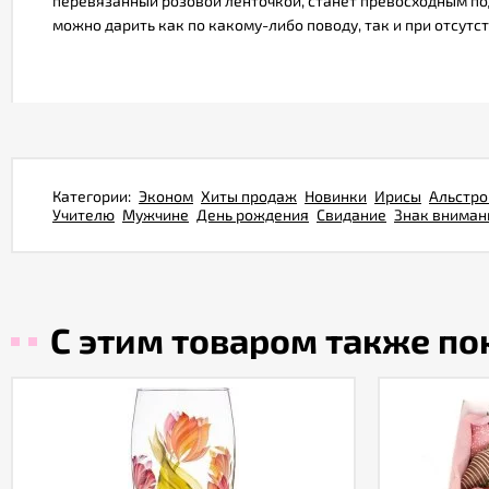
перевязанный розовой ленточкой, станет превосходным под
можно дарить как по какому-либо поводу, так и при отсутст
Категории:
Эконом
Хиты продаж
Новинки
Ирисы
Альстр
Учителю
Мужчине
День рождения
Свидание
Знак вниман
С этим товаром также п