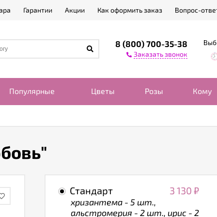
ара
Гарантии
Акции
Как оформить заказ
Вопрос-отве
Выб
8 (800) 700-35-38
Заказать звонок
Популярные
Цветы
Розы
Кому
юбовь"
Стандарт
3 130
₽
хризантема - 5 шт.,
альстромерия - 2 шт., ирис - 2