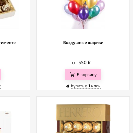
ртименте
Воздушные шарики
от 550
₽
В корзину
к
Купить в 1 клик