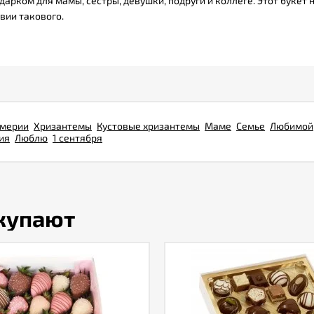
арком для мамы, сестры, девушки, подруги и коллеге. Этот букет 
вии такового.
омерии
Хризантемы
Кустовые хризантемы
Маме
Семье
Любимой
ия
Люблю
1 сентября
окупают