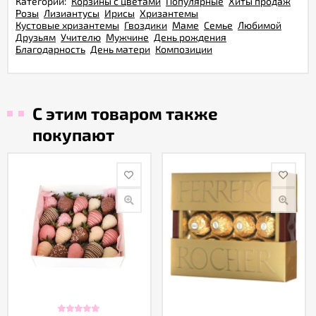
Категории:
Корзины с цветами
Популярные
Хиты продаж
Розы
Лизиантусы
Ирисы
Хризантемы
Кустовые хризантемы
Гвоздики
Маме
Семье
Любимой
Друзьям
Учителю
Мужчине
День рождения
Благодарность
День матери
Композиции
С этим товаром также
покупают