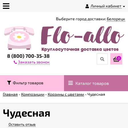
Личный кабинет
Выберите город доставки:
Белорецк
О
магазине
Доставка
8 (800) 700-35-38
0
Заказать звонок
Оплата
Фильтр товаров
Каталог товаров
Контакты
Главная
-
Композиции
-
Корзины с цветами
-
Чудесная
Возврат
товара
Чудесная
Оставить отзыв
Гарантии