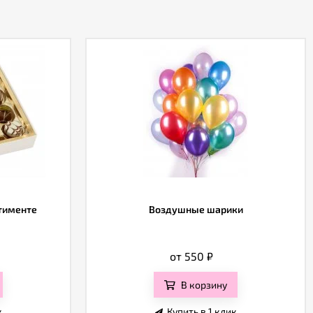
ртименте
Воздушные шарики
от 550
₽
В корзину
к
Купить в 1 клик