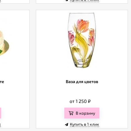
те
Ваза для цветов
от 1 250
₽
В корзину
к
Купить в 1 клик