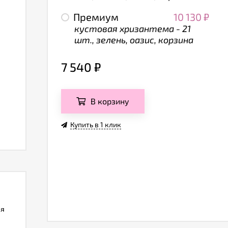
Премиум
10 130
₽
кустовая хризантема - 21
шт., зелень, оазис, корзина
7 540
₽
В корзину
Купить в 1 клик
ля