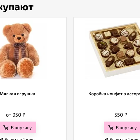
окупают
Мягкая игрушка
Коробка конфет в ассо
от 950
₽
550
₽
В корзину
В корзину
Купить в 1 клик
Купить в 1 кли