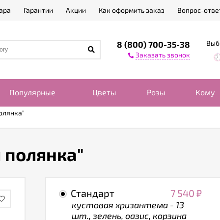
ара
Гарантии
Акции
Как оформить заказ
Вопрос-отве
Выб
8 (800) 700-35-38
Заказать звонок
Популярные
Цветы
Розы
Кому
олянка"
 полянка"
Стандарт
7 540
₽
кустовая хризантема - 13
шт., зелень, оазис, корзина