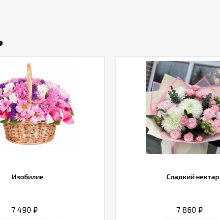
ь
Изобилие
Сладкий нектар
7 490
₽
7 860
₽