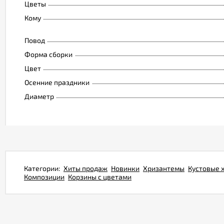
Цветы
Кому
Повод
Форма сборки
Цвет
Осенние праздники
Диаметр
Категории:
Хиты продаж
Новинки
Хризантемы
Кустовые 
Композиции
Корзины с цветами