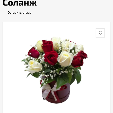
Соланж
Оставить отзыв
Акции
Как
оформить
заказ
Вопрос-
ответ
Публичная
оферта
Политика
конфиденциальности