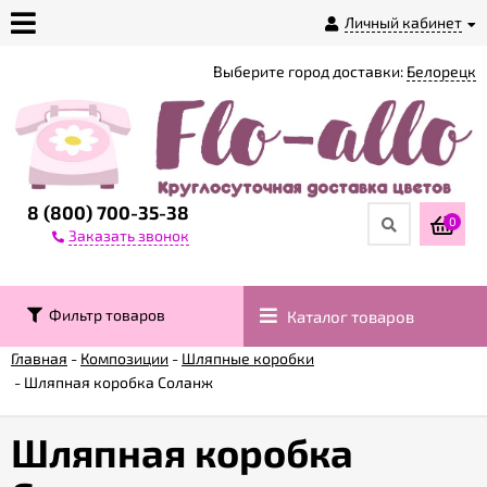
Личный кабинет
Выберите город доставки:
Белорецк
О
магазине
Доставка
8 (800) 700-35-38
0
Заказать звонок
Оплата
Фильтр товаров
Каталог товаров
Контакты
Главная
-
Композиции
-
Шляпные коробки
-
Шляпная коробка Соланж
Возврат
товара
Шляпная коробка
Гарантии