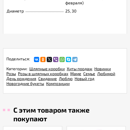
февраля)
Диаметр
25, 30
Поделиться:
Категории:
Шляпные коробки
Хиты продаж
Новинки
Розы
Розы в шляпных коробках
Маме
Семье
Любимой
День рождения
Свидание
Люблю
Новый год
Новогодние букеты
Композиции
С этим товаром также
покупают