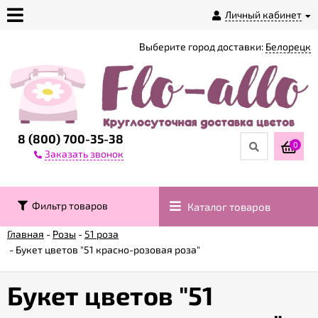
Личный кабинет
Выберите город доставки:
Белорецк
О
магазине
Доставка
8 (800) 700-35-38
0
Заказать звонок
Оплата
Фильтр товаров
Каталог товаров
Контакты
Главная
-
Розы
-
51 роза
-
Букет цветов "51 красно-розовая роза"
Возврат
товара
Букет цветов "51
Гарантии