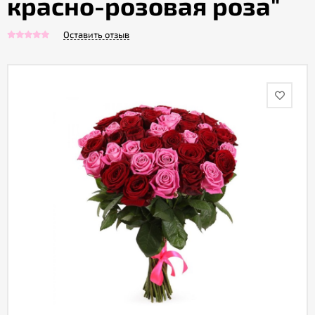
красно-розовая роза"
Оставить отзыв
Акции
Как
оформить
заказ
Вопрос-
ответ
Публичная
оферта
Политика
конфиденциальности