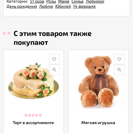
Категории:
51 роза
Розы
Маме
Семье
Любимой
День рождения
Люблю
Юбилей
14 февраля
С этим товаром также
покупают
Торт в ассортименте
Мягкая игрушка