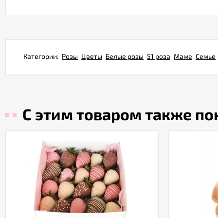
Категории:
Розы
Цветы
Белые розы
51 роза
Маме
Семье
С этим товаром также п