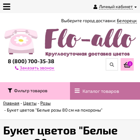
Личный кабинет
Выберите город доставки:
Белорецк
О
магазине
Доставка
8 (800) 700-35-38
0
Заказать звонок
Оплата
Фильтр товаров
Каталог товаров
Контакты
Главная
-
Цветы
-
Розы
-
Букет цветов "Белые розы 80 см на похороны"
Возврат
товара
Букет цветов "Белые
Гарантии