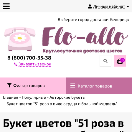
Личный кабинет
Выберите город доставки:
Белорецк
О
магазине
Доставка
8 (800) 700-35-38
0
Заказать звонок
Оплата
Фильтр товаров
Каталог товаров
Контакты
Главная
-
Популярные
-
Авторские букеты
-
Букет цветов "51 роза в виде сердца и большой медведь"
Возврат
товара
Букет цветов "51 роза в
Гарантии