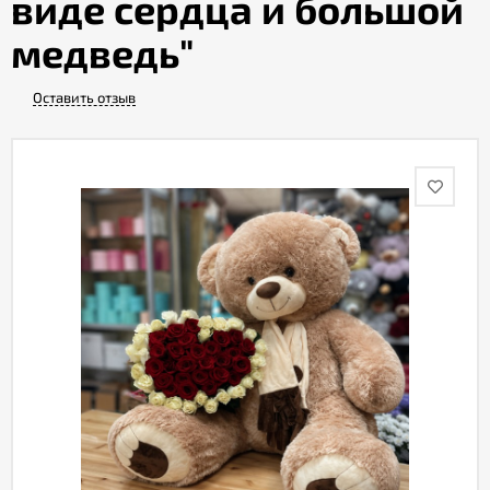
виде сердца и большой
медведь"
Акции
Оставить отзыв
Как
оформить
заказ
Вопрос-
ответ
Публичная
оферта
Политика
конфиденциальности