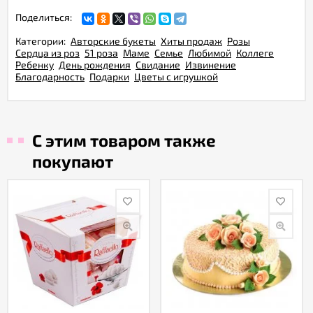
Поделиться:
Категории:
Авторские букеты
Хиты продаж
Розы
Сердца из роз
51 роза
Маме
Семье
Любимой
Коллеге
Ребенку
День рождения
Свидание
Извинение
Благодарность
Подарки
Цветы с игрушкой
С этим товаром также
покупают