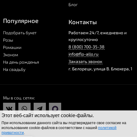
Блог
Популярное
Контакты
Подобрать букет
Работаем 24/7, ежедневно и
круглосуточно
Розы
8 (800) 700-35-38
Ромашки
info@flo-allo.ru
Эконом
Заказать звонок
На день рожденья
г.
Белорецк
,
улица В. Блюхера, 1
На свадьбу
Мы в соц. сетях
Этот веб-сайт использует cookie-файлы.
При использовании данного сайта вы подтверждаете свое согласие на
© 2026 Доставка цветов по всей России Flo-allo.ru
использование cookie-файлов в соответствии с нашей
политикой
приватности
.