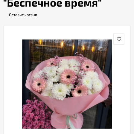
"Беспечное время"
Оставить отзыв
Акции
Как
оформить
заказ
Вопрос-
ответ
Публичная
оферта
Политика
конфиденциальности