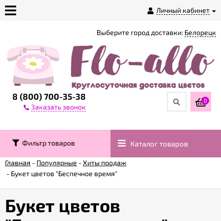
Личный кабинет
Выберите город доставки:
Белорецк
О
магазине
Доставка
8 (800) 700-35-38
0
Заказать звонок
Оплата
Фильтр товаров
Каталог товаров
Контакты
Главная
-
Популярные
-
Хиты продаж
-
Букет цветов "Беспечное время"
Возврат
товара
Букет цветов
Гарантии