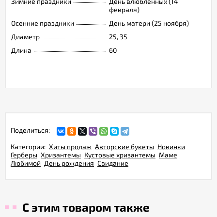
Зимние праздники
День влюбленных (14
февраля)
Осенние праздники
День матери (25 ноября)
Диаметр
25, 35
Длина
60
Поделиться:
Категории:
Хиты продаж
Авторские букеты
Новинки
Герберы
Хризантемы
Кустовые хризантемы
Маме
Любимой
День рождения
Свидание
С этим товаром также