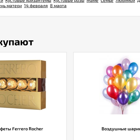
ки
Кустовые хризантемы
Кустовые розы
Маме
Семье
Любимой
Д
ень матери
14 февраля
8 марта
окупают
феты Ferrero Rocher
Воздушные шари