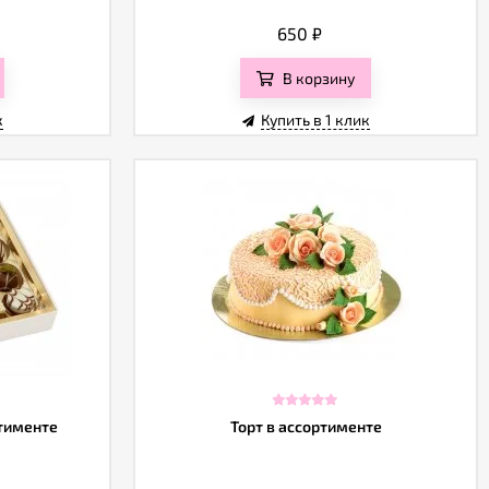
650
₽
В корзину
к
Купить в 1 клик
ртименте
Торт в ассортименте