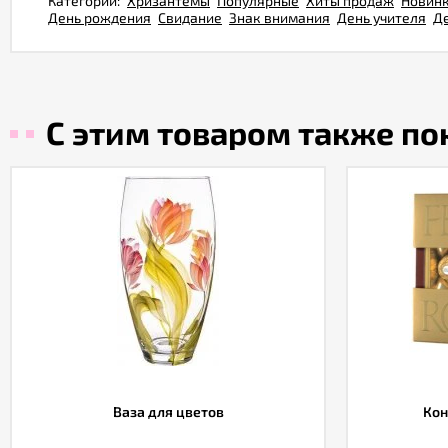
Категории:
Хризантемы
Популярные
Хиты продаж
Новин
День рождения
Свидание
Знак внимания
День учителя
Д
С этим товаром также п
Ваза для цветов
Кон