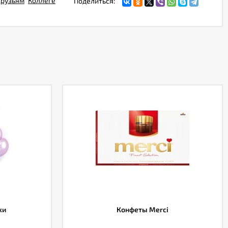
рузьям
Коллеге
Поделиться:
ки
Конфеты Merci