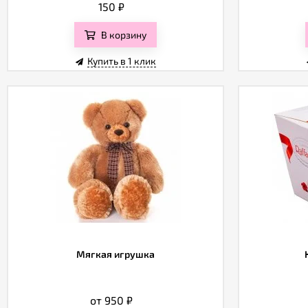
150
₽
В корзину
Купить в 1 клик
Мягкая игрушка
от 950
₽