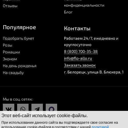
конфиденциальности
Отзывы
Блог
Популярное
Контакты
Подобрать букет
Работаем 24/7, ежедневно и
круглосуточно
Розы
8 (800) 700-35-38
Ромашки
info@flo-allo.ru
Эконом
Заказать звонок
На день рожденья
г.
Белорецк
,
улица В. Блюхера, 1
На свадьбу
Мы в соц. сетях
Этот веб-сайт использует cookie-файлы.
При использовании данного сайта вы подтверждаете свое согласие на
© 2026 Доставка цветов по всей России Flo-allo.ru
использование cookie-файлов в соответствии с нашей
политикой