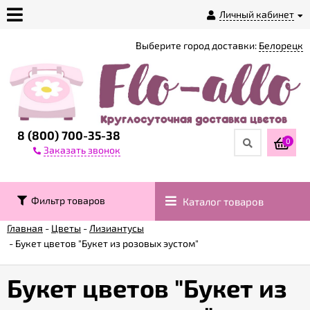
Личный кабинет
Выберите город доставки:
Белорецк
О
магазине
Доставка
8 (800) 700-35-38
0
Заказать звонок
Оплата
Фильтр товаров
Каталог товаров
Контакты
Главная
-
Цветы
-
Лизиантусы
-
Букет цветов "Букет из розовых эустом"
Возврат
товара
Букет цветов "Букет из
Гарантии