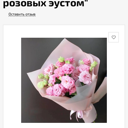
розовых эустом"
Оставить отзыв
Акции
Как
оформить
заказ
Вопрос-
ответ
Публичная
оферта
Политика
конфиденциальности