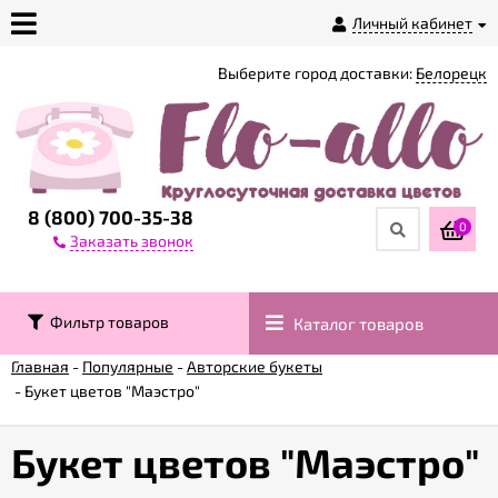
Личный кабинет
Выберите город доставки:
Белорецк
О
магазине
Доставка
8 (800) 700-35-38
0
Заказать звонок
Оплата
Фильтр товаров
Каталог товаров
Контакты
Главная
-
Популярные
-
Авторские букеты
-
Букет цветов "Маэстро"
Возврат
товара
Букет цветов "Маэстро"
Гарантии