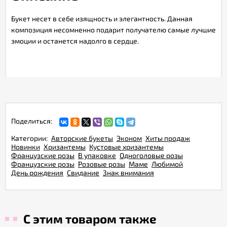
Букет несет в себе изящность и элегантность. Данная
композиция несомненно подарит получателю самые лучшие
эмоции и останется надолго в сердце.
Поделиться:
Категории:
Авторские букеты
Эконом
Хиты продаж
Новинки
Хризантемы
Кустовые хризантемы
Французские розы
В упаковке
Одноголовые розы
Французские розы
Розовые розы
Маме
Любимой
День рождения
Свидание
Знак внимания
С этим товаром также