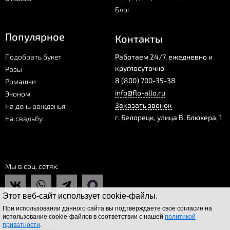
Блог
Популярное
Контакты
Подобрать букет
Работаем 24/7, ежедневно и
круглосуточно
Розы
8 (800) 700-35-38
Ромашки
info@flo-allo.ru
Эконом
Заказать звонок
На день рожденья
г.
Белорецк
,
улица В. Блюхера, 1
На свадьбу
Мы в соц. сетях
Этот веб-сайт использует cookie-файлы.
При использовании данного сайта вы подтверждаете свое согласие на
© 2026 Доставка цветов по всей России Flo-allo.ru
использование cookie-файлов в соответствии с нашей
политикой
приватности
.