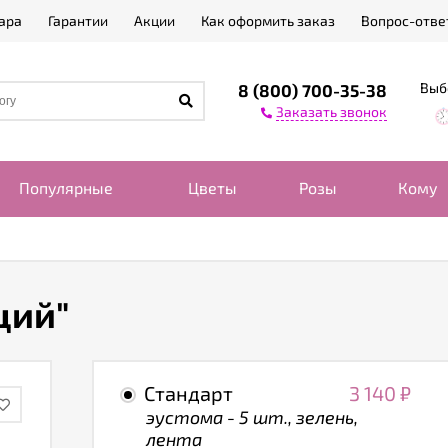
ара
Гарантии
Акции
Как оформить заказ
Вопрос-отве
Выб
8 (800) 700-35-38
Заказать звонок
Популярные
Цветы
Розы
Кому
ций"
Стандарт
3 140
₽
эустома - 5 шт., зелень,
лента