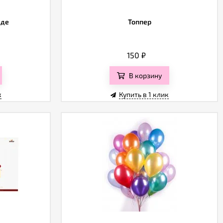
аде
Топпер
150
₽
В корзину
к
Купить в 1 клик