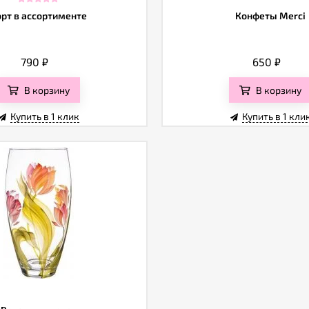
орт в ассортименте
Конфеты Merci
790
₽
650
₽
В корзину
В корзину
Купить в 1 клик
Купить в 1 кли