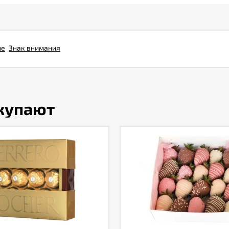
ие
Знак внимания
окупают