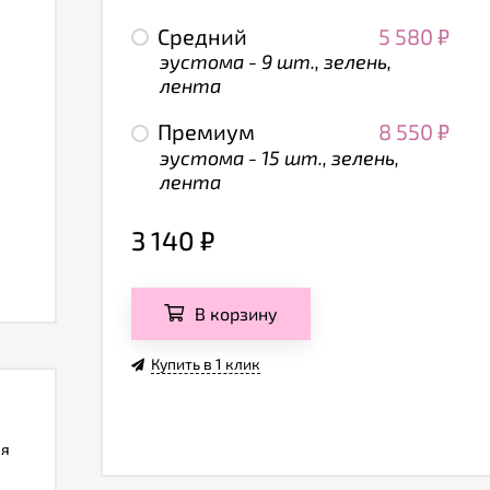
Средний
5 580
₽
эустома - 9 шт., зелень,
лента
Премиум
8 550
₽
эустома - 15 шт., зелень,
лента
3 140
₽
В корзину
Купить в 1 клик
ля