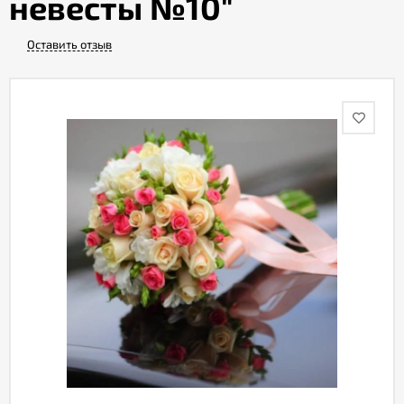
невесты №10"
Оставить отзыв
Акции
Как
оформить
заказ
Вопрос-
ответ
Публичная
оферта
Политика
конфиденциальности