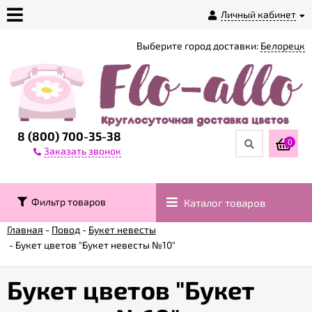
Личный кабинет
Выберите город доставки:
Белорецк
О
магазине
Доставка
8 (800) 700-35-38
0
Заказать звонок
Оплата
Фильтр товаров
Каталог товаров
Контакты
Главная
-
Повод
-
Букет невесты
-
Букет цветов "Букет невесты №10"
Возврат
товара
Букет цветов "Букет
Гарантии