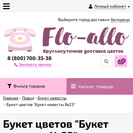
Личный кабинет
Выберите город доставки:
Белорецк
О
магазине
Доставка
8 (800) 700-35-38
0
Заказать звонок
Оплата
Фильтр товаров
Каталог товаров
Контакты
Главная
-
Повод
-
Букет невесты
-
Букет цветов "Букет невесты №23"
Возврат
товара
Букет цветов "Букет
Гарантии