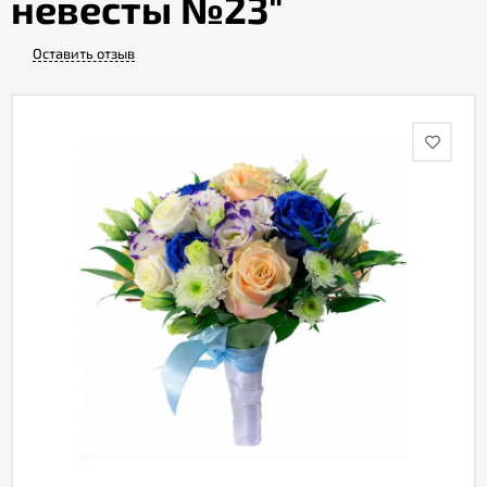
невесты №23"
Оставить отзыв
Акции
Как
оформить
заказ
Вопрос-
ответ
Публичная
оферта
Политика
конфиденциальности