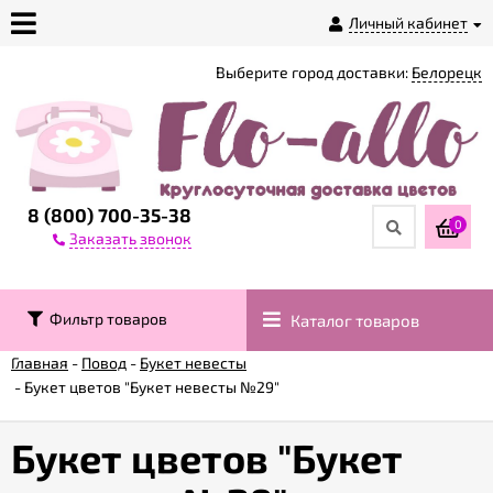
Личный кабинет
Выберите город доставки:
Белорецк
О
магазине
Доставка
8 (800) 700-35-38
0
Заказать звонок
Оплата
Фильтр товаров
Каталог товаров
Контакты
Главная
-
Повод
-
Букет невесты
-
Букет цветов "Букет невесты №29"
Возврат
товара
Букет цветов "Букет
Гарантии