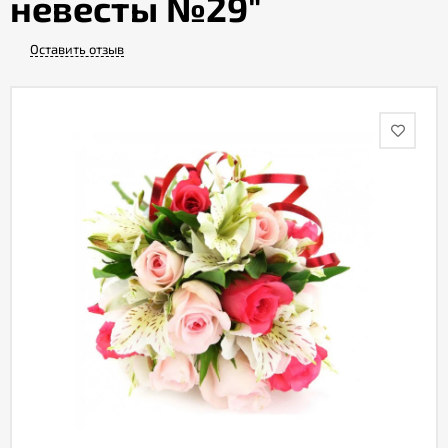
невесты №29"
Оставить отзыв
Акции
Как
оформить
заказ
Вопрос-
ответ
Публичная
оферта
Политика
конфиденциальности