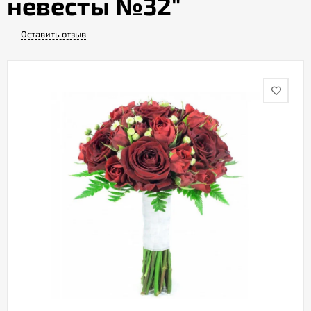
невесты №32"
Оставить отзыв
Акции
Как
оформить
заказ
Вопрос-
ответ
Публичная
оферта
Политика
конфиденциальности