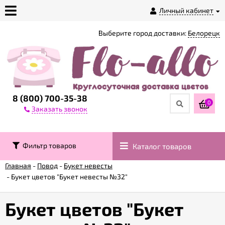
Личный кабинет
Выберите город доставки:
Белорецк
О
магазине
Доставка
8 (800) 700-35-38
0
Заказать звонок
Оплата
Фильтр товаров
Каталог товаров
Контакты
Главная
-
Повод
-
Букет невесты
-
Букет цветов "Букет невесты №32"
Возврат
товара
Букет цветов "Букет
Гарантии