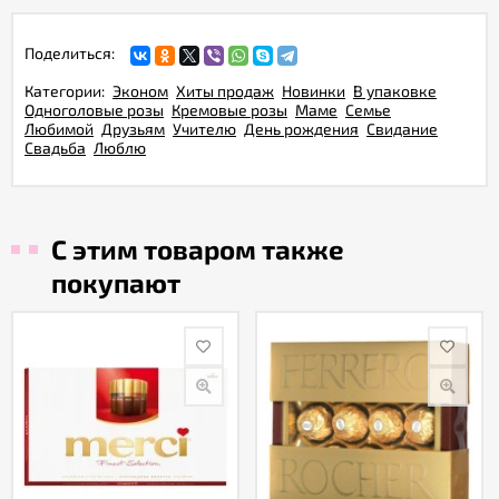
Поделиться:
Категории:
Эконом
Хиты продаж
Новинки
В упаковке
Одноголовые розы
Кремовые розы
Маме
Семье
Любимой
Друзьям
Учителю
День рождения
Свидание
Свадьба
Люблю
С этим товаром также
покупают