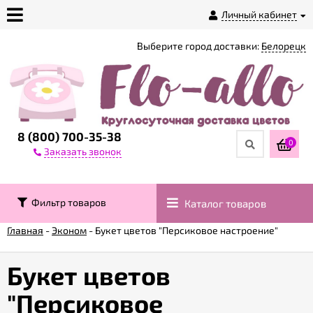
Личный кабинет
Выберите город доставки:
Белорецк
О
магазине
Доставка
8 (800) 700-35-38
0
Заказать звонок
Оплата
Фильтр товаров
Каталог товаров
Контакты
Главная
-
Эконом
-
Букет цветов "Персиковое настроение"
Возврат
товара
Букет цветов
"Персиковое
Гарантии