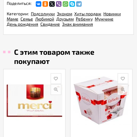
Поделиться:
Категории:
Подсолнухи
Эконом
Хиты продаж
Новинки
Маме
Семье
Любимой
Друзьям
Ребенку
Мужчине
День рождения
Свидание
Знак внимания
С этим товаром также
покупают