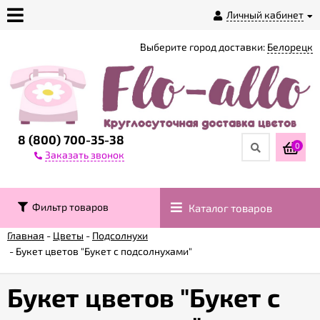
Личный кабинет
Выберите город доставки:
Белорецк
О
магазине
Доставка
8 (800) 700-35-38
0
Заказать звонок
Оплата
Фильтр товаров
Каталог товаров
Контакты
Главная
-
Цветы
-
Подсолнухи
-
Букет цветов "Букет с подсолнухами"
Возврат
товара
Букет цветов "Букет с
Гарантии