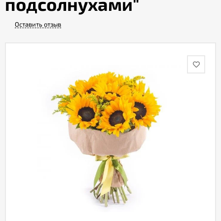
подсолнухами"
Оставить отзыв
Акции
Как
оформить
заказ
Вопрос-
ответ
Публичная
оферта
Политика
конфиденциальности