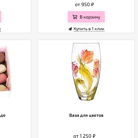
от 950
₽
В корзину
к
Купить в 1 клик
аде
Ваза для цветов
от 1 250
₽