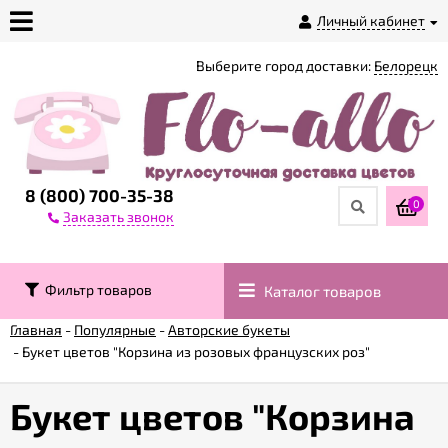
Личный кабинет
Выберите город доставки:
Белорецк
О
магазине
Доставка
8 (800) 700-35-38
0
Заказать звонок
Оплата
Фильтр товаров
Каталог товаров
Контакты
Главная
-
Популярные
-
Авторские букеты
-
Букет цветов "Корзина из розовых французских роз"
Возврат
товара
Букет цветов "Корзина
Гарантии