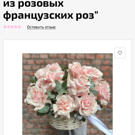
из розовых
французских роз"
Акции
Оставить отзыв
Как
оформить
заказ
Вопрос-
ответ
Публичная
оферта
Политика
конфиденциальности