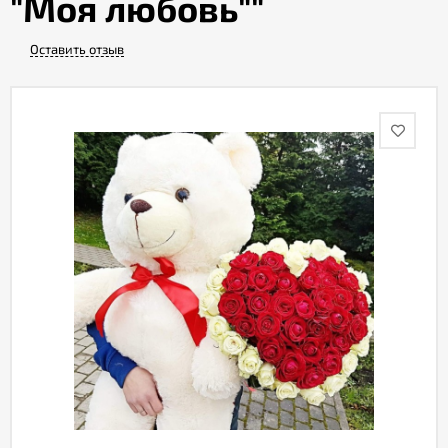
"Моя любовь""
Оставить отзыв
Акции
Как
оформить
заказ
Вопрос-
ответ
Публичная
оферта
Политика
конфиденциальности