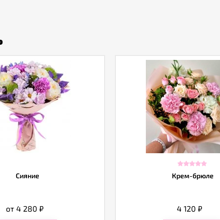
ь
Сияние
Крем-брюле
от 4 280
₽
4 120
₽