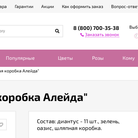
ара
Гарантии
Акции
Как оформить заказ
Вопрос-отве
Выб
8 (800) 700-35-38
Заказать звонок
Популярные
Цветы
Розы
Кому
ая коробка Алейда"
коробка Алейда"
Состав: диантус - 11 шт., зелень,
оазис, шляпная коробка.