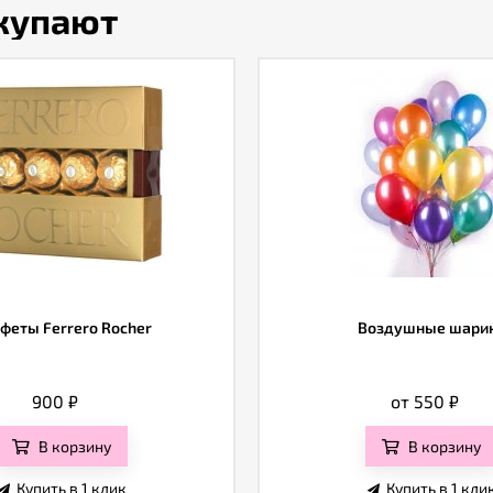
окупают
феты Ferrero Rocher
Воздушные шари
900
₽
от 550
₽
В корзину
В корзину
Купить в 1 клик
Купить в 1 кли