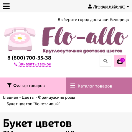
Личный кабинет
Выберите город доставки:
Белорецк
О
магазине
Доставка
8 (800) 700-35-38
0
Заказать звонок
Оплата
Фильтр товаров
Каталог товаров
Контакты
Главная
-
Цветы
-
Французские розы
-
Букет цветов "Кокетливый"
Возврат
товара
Букет цветов
Гарантии