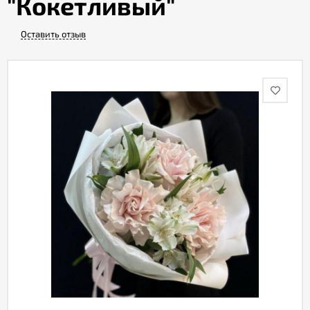
"Кокетливый"
Оставить отзыв
Акции
Как
оформить
заказ
Вопрос-
ответ
Публичная
оферта
Политика
конфиденциальности