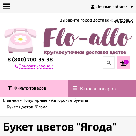
Личный кабинет
Выберите город доставки:
Белорецк
О
магазине
Доставка
8 (800) 700-35-38
0
Заказать звонок
Оплата
Фильтр товаров
Каталог товаров
Контакты
Главная
-
Популярные
-
Авторские букеты
-
Букет цветов "Ягода"
Возврат
товара
Букет цветов "Ягода"
Гарантии