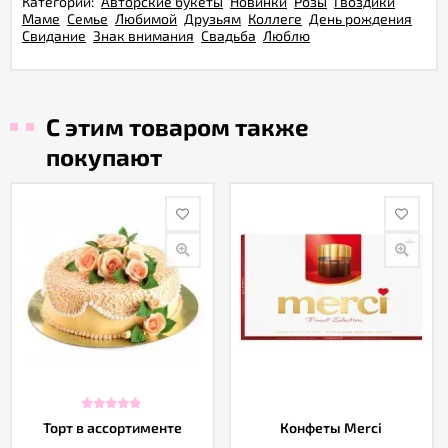
Категории:
Авторские букеты
Новинки
Розы
Гвоздики
Маме
Семье
Любимой
Друзьям
Коллеге
День рождения
Свидание
Знак внимания
Свадьба
Люблю
С этим товаром также
покупают
Торт в ассортименте
Конфеты Merci